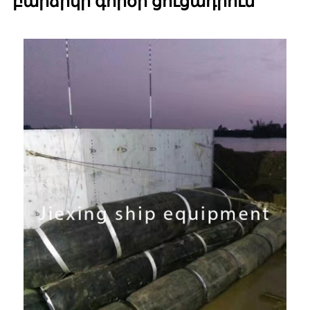
բարձիկի գործի ցուցադրում