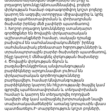
ամենատարածված մեթոդներն են բոյը և
լողացող կռունկը:Այնուամենայնիվ, բոյերի
փրկության համար օգտագործվող կոշտ բոյերը
կարող են ազդվել ստորջրյա միջավայրից և կրել
զգալի պահեստավորման և փոխադրման
ծախսեր իրենց մեծ չափերի պատճառով:
3. Խոշոր լողացող կռունկները ստանդարտ
գործիքներ են ծովային փրկարարական
աշխատանքների համար, սակայն դրանք
բախվում են սահմանափակումների՝ իրենց
սահմանափակ բեռնատար հզորությունների և
տրանսպորտային բարձր ծախսերի պատճառով,
ինչը կարող է մեծացնել փրկության ծախսերը:
4. Ծովային փրկության ճկուն և
բազմաֆունկցիոնալ անվտանգության
բարձիկները արդյունավետ լուծում են
փրկարարական գործողությունները
բարելավելու համար:Անվտանգության
բարձիկները կարող են հեշտությամբ ծալվել կամ
գլորվել պահեստավորման և տեղափոխման
համար և կարող են տեղադրվել ողողված
նավերի մեջ կամ ամրացնել խորտակված նավի
տախտակամածներին՝ առանց կորպուսին վնաս
պատճառելու:Ի տարբերություն կոշտ բոյների,