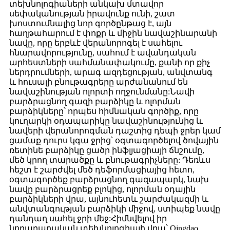
տեխնոլոգիաների անկախ մտավոր
սեփականության իրավունք ունի, շատ
խոստումնալից նոր գործընթաց է, այն
հաղթահարում է փոքր և միջին նավաշինարանի
նավը, որը երբևէ վերանորոգել է սահելու
հնարավորությունը, սահում է ավանդական
արհեստների սահմանափակումը, քանի որ քիչ
ներդրումների, արագ ազդեցության, անվտանգ
և հուսալի բնութագրերը արժանանում են
նավաշինության ոլորտի ողջունմանը:Նավի
բարձրացնող գազի բարձիկը և ոլորման
բարձիկները՝ որպես հիմնական գործիք, որը
կուղարկի օդապարիկը նավաշինությունից և
նավերի վերանորոգման դաշտից դեպի ջրեր կամ
ցամաք դուրս կգա ջրից՝ օգտագործելով ծովային
ռետինե բարձիկը ցածր ինֆլյացիայի ճնշումը,
մեծ կրող տարածքը և բնութագրիչները: Դեռևս
հեշտ է շարժվել մեծ դեֆորմացիայից հետո,
օգտագործեք բարձրացնող գազապարկ, նախ
նավը բարձրացրեք բլոկից, ոլորման օդային
բարձիկների վրա, այնուհետև շարժակազմի և
անվտանգության բարձիկի միջով, ստիպեք նավը
դանդաղ սահել ջրի մեջ:Հիմնվելով իր
նորարարական տեխնոլոգիայի վրա՝ Qingdao