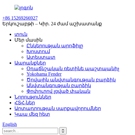
+86 15269266927
Երկուշաբթի – Կիր. 24 ժամ աշխատանք
տուն
Մեր մասին
Ընկերության պրոֆիլը
Խոստում
Ատեստատ
Ապրանքներ
Օդաճնշական ռետինե պաշտպանիչ
Yokohama Fender
Ծովային անվտանգության բարձիկ
Անվտանգության բարձիկ
Փրփուրով լցված փական
Նորություններ
ՀՏՀ-ներ
Արտադրության սարքավորումներ
Կապ մեզ հետ
English