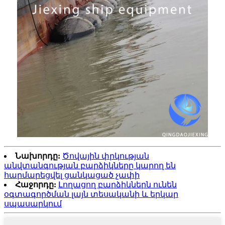
Նախորդը:
Ծովային փրկության
անվտանգության բարձիկները կարող են
հարմարեցվել ցանկացած չափի
Հաջորդը:
Լողացող բարձիկներն ունեն
օգտագործման լայն տեսականի և երկար
սպասարկում