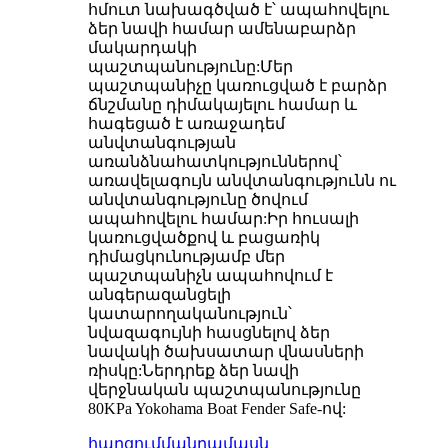
հմուտ նախագծված է՝ ապահովելու
ձեր նավի համար ամենաբարձր
մակարդակի
պաշտպանությունը:Մեր
պաշտպանիչը կառուցված է բարձր
ճնշմանը դիմակայելու համար և
հագեցած է առաջադեմ
անվտանգության
առանձնահատկություններով՝
առավելագույն անվտանգությունն ու
անվտանգությունը ծովում
ապահովելու համար:Իր հուսալի
կառուցվածքով և բացառիկ
դիմացկունությամբ մեր
պաշտպանիչն ապահովում է
անգերազանցելի
կատարողականություն՝
նվազագույնի հասցնելով ձեր
նավակի ծախսատար վնասների
ռիսկը:Ներդրեք ձեր նավի
վերջնական պաշտպանությունը
80KPa Yokohama Boat Fender Safe-ով:
հարցում
մանրամասն