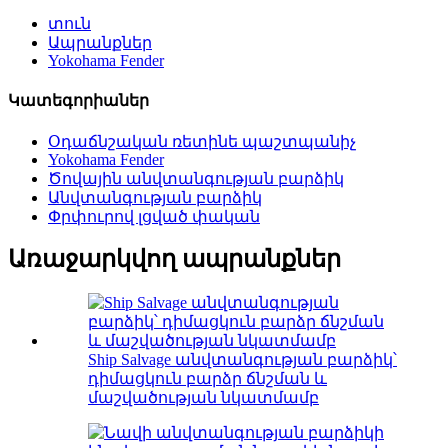
տուն
Ապրանքներ
Yokohama Fender
Կատեգորիաներ
Օդաճնշական ռետինե պաշտպանիչ
Yokohama Fender
Ծովային անվտանգության բարձիկ
Անվտանգության բարձիկ
Փրփուրով լցված փական
Առաջարկվող ապրանքներ
Ship Salvage անվտանգության բարձիկ՝
դիմացկուն բարձր ճնշման և
մաշվածության նկատմամբ