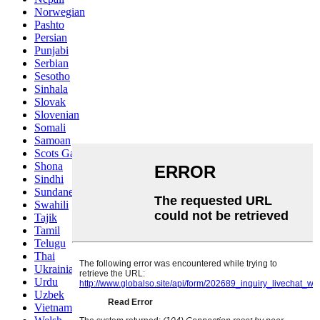
Norwegian
Pashto
Persian
Punjabi
Serbian
Sesotho
Sinhala
Slovak
Slovenian
Somali
Samoan
Scots Gaelic
Shona
Sindhi
Sundanese
Swahili
Tajik
Tamil
Telugu
Thai
Ukrainian
Urdu
Uzbek
Vietnamese