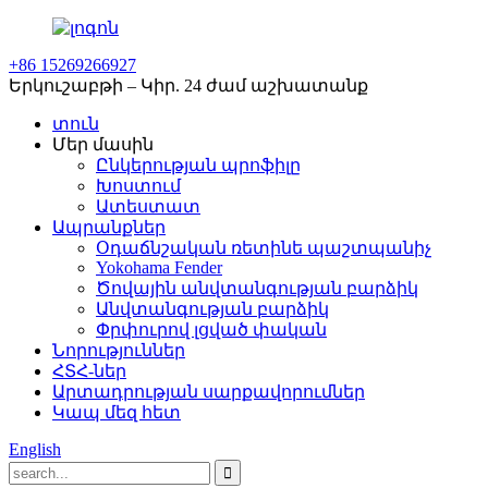
+86 15269266927
Երկուշաբթի – Կիր. 24 ժամ աշխատանք
տուն
Մեր մասին
Ընկերության պրոֆիլը
Խոստում
Ատեստատ
Ապրանքներ
Օդաճնշական ռետինե պաշտպանիչ
Yokohama Fender
Ծովային անվտանգության բարձիկ
Անվտանգության բարձիկ
Փրփուրով լցված փական
Նորություններ
ՀՏՀ-ներ
Արտադրության սարքավորումներ
Կապ մեզ հետ
English